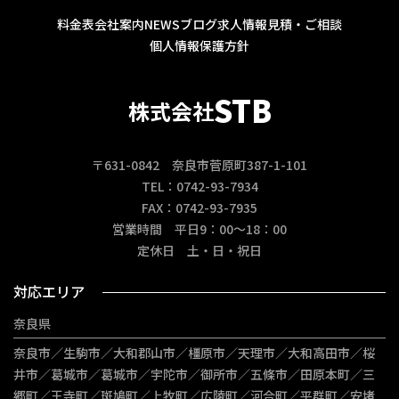
料金表
会社案内
NEWS
ブログ
求人情報
見積・ご相談
個人情報保護方針
STB
株式会社
〒631-0842 奈良市菅原町387-1-101
TEL：0742-93-7934
FAX：0742-93-7935
営業時間 平日9：00～18：00
定休日 土・日・祝日
対応エリア
奈良県
奈良市／生駒市／大和郡山市／橿原市／天理市／大和高田市／桜
井市／葛城市／葛城市／宇陀市／御所市／五條市／田原本町／三
郷町／王寺町／斑鳩町／上牧町／広陵町／河合町／平群町／安堵