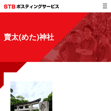
賣太(めた)神社