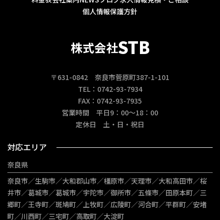
個人情報保護方針
STB
株式会社
〒631-0842 奈良市菅原町387-1-101
TEL：0742-93-7934
FAX：0742-93-7935
営業時間 平日9：00～18：00
定休日 土・日・祝日
対応エリア
奈良県
奈良市／生駒市／大和郡山市／橿原市／天理市／大和高田市／桜
井市／葛城市／葛城市／宇陀市／御所市／五條市／田原本町／三
郷町／王寺町／斑鳩町／上牧町／広陵町／河合町／平群町／安堵
町／川西町／三宅町／高取町／大淀町