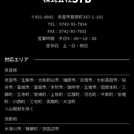
〒631-0842 奈良市菅原町387-1-101
TEL：0742-93-7934
FAX：0742-93-7935
営業時間 平日9：00～18：00
定休日 土・日・祝日
対応エリア
奈良県
奈良市／生駒市／大和郡山市／橿原市／天理市／大和高田市／桜
井市／葛城市／葛城市／宇陀市／御所市／五條市／田原本町／三
郷町／王寺町／斑鳩町／上牧町／広陵町／河合町／平群町／安堵
町／川西町／三宅町／高取町／大淀町
※山間部を除く
京都府
木津川市／精華町／京田辺市