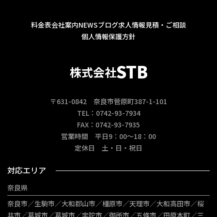
料金表
会社案内
NEWS
ブログ
求人情報
見積・ご相談
個人情報保護方針
STB
株式会社
〒631-0842 奈良市菅原町387-1-101
TEL：0742-93-7934
FAX：0742-93-7935
営業時間 平日9：00～18：00
定休日 土・日・祝日
対応エリア
奈良県
奈良市／生駒市／大和郡山市／橿原市／天理市／大和高田市／桜
井市／葛城市／葛城市／宇陀市／御所市／五條市／田原本町／三