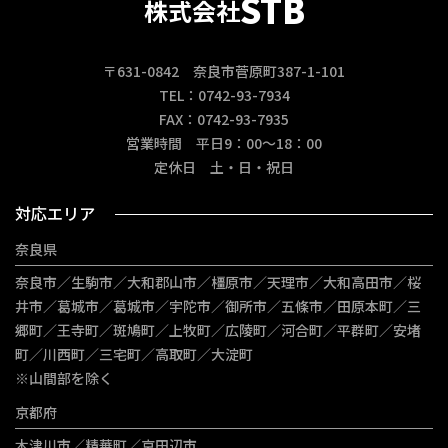
STB
株式会社
〒631-0842 奈良市菅原町387-1-101
TEL：0742-93-7934
FAX：0742-93-7935
営業時間 平日9：00～18：00
定休日 土・日・祝日
対応エリア
奈良県
奈良市／生駒市／大和郡山市／橿原市／天理市／大和高田市／桜
井市／葛城市／葛城市／宇陀市／御所市／五條市／田原本町／三
郷町／王寺町／斑鳩町／上牧町／広陵町／河合町／平群町／安堵
町／川西町／三宅町／高取町／大淀町
※山間部を除く
京都府
木津川市／精華町／京田辺市