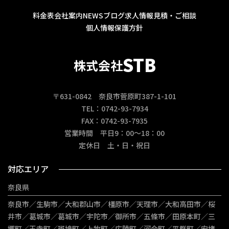
料金表
会社案内
NEWS
ブログ
求人情報
見積・ご相談
個人情報保護方針
STB
株式会社
〒631-0842 奈良市菅原町387-1-101
TEL：0742-93-7934
FAX：0742-93-7935
営業時間 平日9：00～18：00
定休日 土・日・祝日
対応エリア
奈良県
奈良市／生駒市／大和郡山市／橿原市／天理市／大和高田市／桜
井市／葛城市／葛城市／宇陀市／御所市／五條市／田原本町／三
郷町／王寺町／斑鳩町／上牧町／広陵町／河合町／平群町／安堵