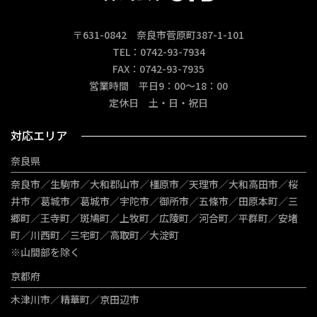
〒631-0842 奈良市菅原町387-1-101
TEL：0742-93-7934
FAX：0742-93-7935
営業時間 平日9：00～18：00
定休日 土・日・祝日
対応エリア
奈良県
奈良市／生駒市／大和郡山市／橿原市／天理市／大和高田市／桜
井市／葛城市／葛城市／宇陀市／御所市／五條市／田原本町／三
郷町／王寺町／斑鳩町／上牧町／広陵町／河合町／平群町／安堵
町／川西町／三宅町／高取町／大淀町
※山間部を除く
京都府
木津川市／精華町／京田辺市