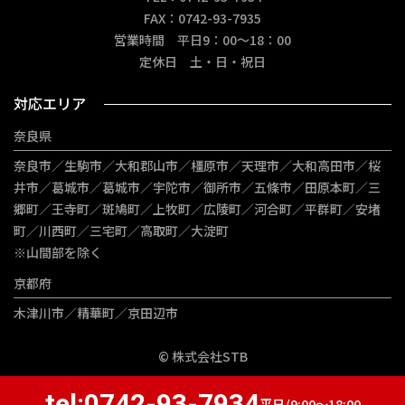
FAX：0742-93-7935
営業時間 平日9：00～18：00
定休日 土・日・祝日
対応エリア
奈良県
奈良市／生駒市／大和郡山市／橿原市／天理市／大和高田市／桜
井市／葛城市／葛城市／宇陀市／御所市／五條市／田原本町／三
郷町／王寺町／斑鳩町／上牧町／広陵町／河合町／平群町／安堵
町／川西町／三宅町／高取町／大淀町
※山間部を除く
京都府
木津川市／精華町／京田辺市
© 株式会社STB
tel:
0742-93-7934
平日/9:00～18:00