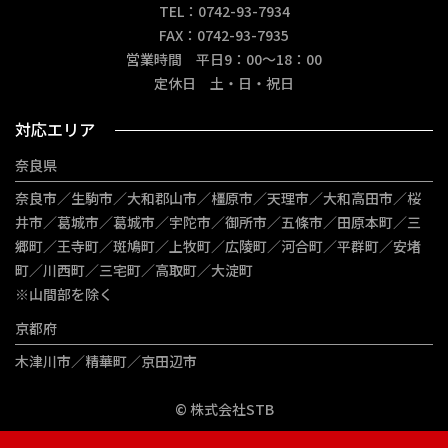
TEL：0742-93-7934
FAX：0742-93-7935
営業時間 平日9：00～18：00
定休日 土・日・祝日
対応エリア
奈良県
奈良市／生駒市／大和郡山市／橿原市／天理市／大和高田市／桜
井市／葛城市／葛城市／宇陀市／御所市／五條市／田原本町／三
郷町／王寺町／斑鳩町／上牧町／広陵町／河合町／平群町／安堵
町／川西町／三宅町／高取町／大淀町
※山間部を除く
京都府
木津川市／精華町／京田辺市
© 株式会社STB